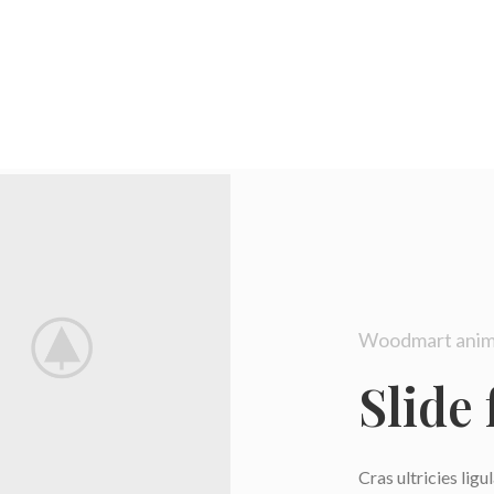
Woodmart anim
Slide
Cras ultricies lig