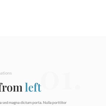
01.
ations
 from
left
ula sed magna dictum porta. Nulla porttitor