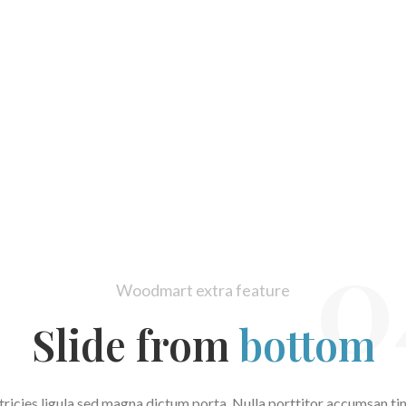
0
Woodmart extra feature
Slide from
bottom
tricies ligula sed magna dictum porta. Nulla porttitor accumsan ti