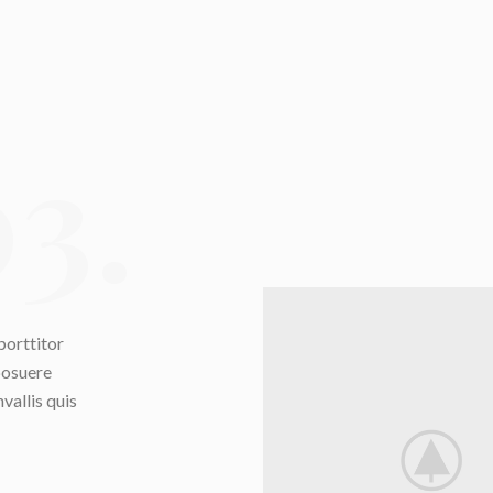
3.
porttitor
posuere
vallis quis